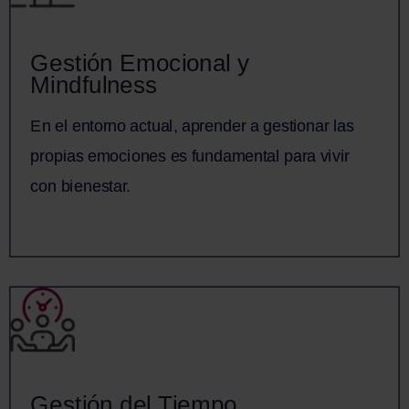
Gestión Emocional y
Gestión Emocional y Mindfulness
Mindfulness
En el entorno actual, aprender a gestionar las
propias emociones es fundamental para vivir con
En el entorno actual, aprender a gestionar las
bienestar.
propias emociones es fundamental para vivir
con bienestar.
Saber más
Gestión del Tiempo