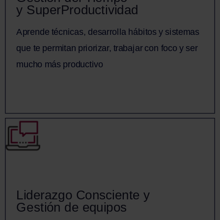
Gestión del Tiempo
y SuperProductividad
y SuperProductividad
Aprende técnicas, desarrolla hábitos y sistemas
Aprende técnicas, desarrolla hábitos y sistemas
que te permitan priorizar, trabajar con foco y ser
que te permitan priorizar, trabajar con foco y ser
mucho más productivo.
mucho más productivo
Saber más
Liderazgo Consciente y
Liderazgo Consciente y
Gestión de equipos
Gestión de equipos
Aprende estrategias para construir y desarrollar