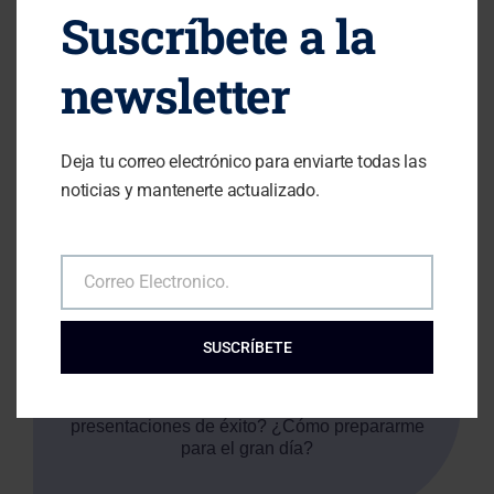
Suscríbete a la
¿Cómo utilizar el humor y las metáforas?
newsletter
Más recursos de oratoria y
Deja tu correo electrónico para enviarte todas las
disparadores de influencia
noticias y mantenerte actualizado.
¿Cómo puedo generar interacción con la
audiencia? ¿Cuáles son los ingredientes de un
discurso de éxito?
Correo Electronico.
Email
SUSCRÍBETE
Preparar tu presentación
¿Cuál es la estructura común de las
presentaciones de éxito? ¿Cómo prepararme
para el gran día?