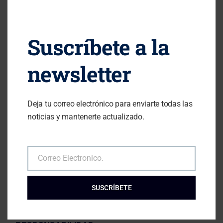
medio técnico, sin la autorización de
ALBERT
CERVELLO GRISO
. El USUARIO se compromete a
Suscríbete a la
respetar los derechos de Propiedad Intelectual e
Industrial titularidad de
ALBERT CERVELLO GRISO
.
newsletter
Podrá visualizar los elementos del portal e incluso
imprimirlos, copiarlos y almacenarlos en el disco duro
de su ordenador o en cualquier otro soporte físico
Deja tu correo electrónico para enviarte todas las
siempre y cuando sea, única y exclusivamente, para
noticias y mantenerte actualizado.
su uso personal y privado. El USUARIO deberá
abstenerse de suprimir, alterar, eludir o manipular
cualquier dispositivo de protección o sistema de
Correo Electronico.
Email
seguridad que estuviera instalado en el las páginas de
ALBERT CERVELLO GRISO
.
SUSCRÍBETE
EXCLUSIÓN DE GARANTÍAS Y