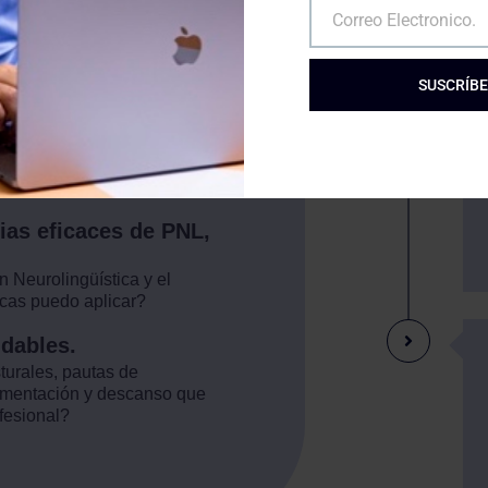
Correo Electronico.
Email
ión con la tecnología? ¿Qué
rollar para realizar un
SUSCRÍB
ner el equilibrio
onal y profesional.
aprender a decir No? ¿Cómo
mplirlo a rajatabla?
ias eficaces de PNL,
 Neurolingüística y el
cas puedo aplicar?
udables.
urales, pautas de
limentación y descanso que
fesional?