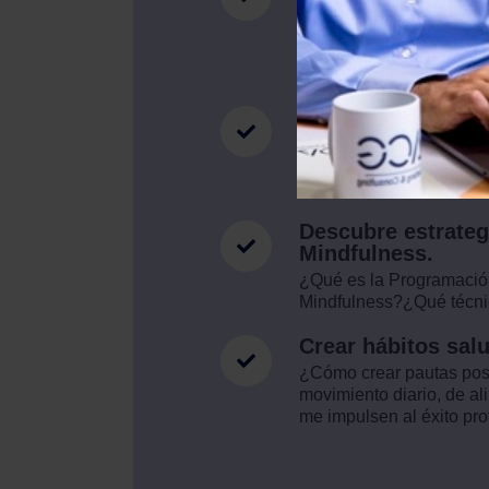
tecnoestrés.
¿Cómo mejorar mi relac
competencias debo desar
teletrabajo efectivo?
Pautas para mante
entre la vida pers
¿Cómo poner límites y 
marcarse un horario y cu
Descubre estrateg
Mindfulness.
¿Qué es la Programación
Mindfulness?¿Qué técni
Crear hábitos sal
¿Cómo crear pautas post
movimiento diario, de a
me impulsen al éxito pro