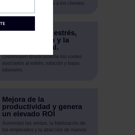
trabajadores se contagia a los clientes.
ETE
Reducción del estrés,
del absentismo y la
rotación laboral.
Disminuyen drásticamente los costes
asociados al estrés, rotación y bajas
laborales.
Mejora de la
productividad y genera
un elevado ROI
Aumentan las ventas, la fidelización de
los empleados y la atracción de nuevos