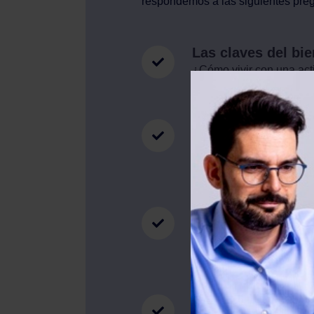
respondemos a las siguientes pre
Las claves del bi
¿Cómo vivir con una acti
presencia y la gratitud
mis pensamientos y crea
Expresar y gestio
aumentando la coh
¿Cómo identificar y dif
¿Cómo alinearme con mis
propósito?
Ayudar a organizar
incrementando un 
¿Cómo saber gestionar el
tareas para ser más prod
eliminar los ladrones de
Cómo reducir los 