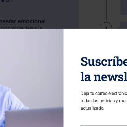
guntas:
enestar emocional
tud positiva desde la
? ¿Cómo desidentificarme de
r relaciones saludables?
nar tus emociones
Suscríbe
erencia personal.
erenciar mis emociones?
 valores, fortalezas y
la newsl
se y priorizar
tiempo de calidad.
Deja tu correo electróni
 tiempo y priorizar las
todas las noticias y ma
uctivo? ¿Cómo identificar y
actualizado.
 tiempo?
efectos asociados al