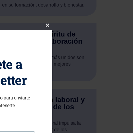
en su formación, desarrollo y bienestar.
Close
Impulsa el espíritu de
equipo, la colaboración
this
y la cohesión.
Los equipos que están más unidos son
te a
module
aquellos que consiguen mejores
resultados.
etter
co para enviarte
Mejora el clima laboral y
ntenerte
la satisfacción de los
clientes.
Un mejor ambiente laboral impulsa la
creatividad. El bienestar de los